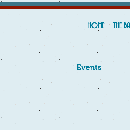
HOME
THE B
Events