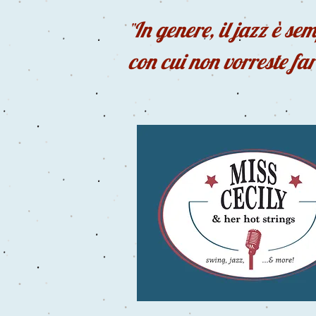
In genere, il jazz è se
"
con cui non vorreste far