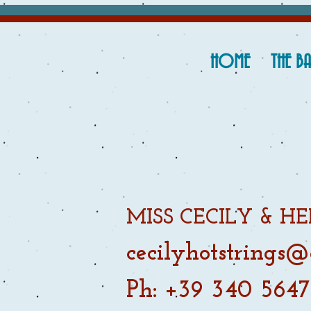
HOME
THE B
MISS CECILY & HE
cecilyhotstrings
Ph:
+39 340 564